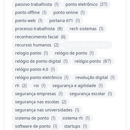
passivo trabalhista
ponto eletrônico
(1)
(37)
ponto offline
ponto online
(1)
(1)
ponto web
portaria 671
(1)
(1)
processo trabalhista
rech sistemas
(8)
(1)
reconhecimento facial
(6)
recursos humanos
registro de ponto
(2)
(41)
relogio ponto
relógio de ponto
(1)
(1)
relógio de ponto digital
relógio ponto
(1)
(87)
relógio ponto 4.0
(1)
relógio ponto eletrônico
revolução digital
(1)
(1)
rh
roi
segurança e agilidade
(2)
(1)
(1)
segurança empresas
segurança escolar
(1)
(1)
segurança nas escolas
(2)
segurança nas universidades
(1)
sistema de ponto
sistema rh
(1)
(1)
software de ponto
startups
(1)
(1)