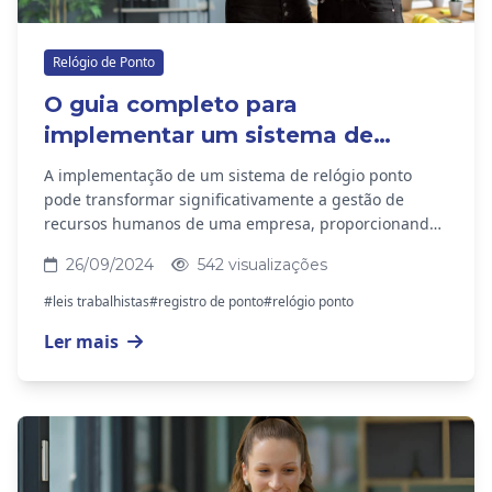
Relógio de Ponto
O guia completo para
implementar um sistema de
relógio ponto na sua empresa
A implementação de um sistema de relógio ponto
pode transformar significativamente a gestão de
recursos humanos de uma empresa, proporcionando
maior controle sobre as horas trabalhadas, melhorias
26/09/2024
542 visualizações
na...
#leis trabalhistas
#registro de ponto
#relógio ponto
Ler mais