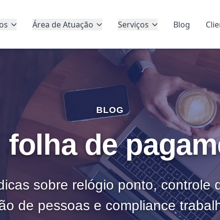
os
Área de Atuação
Serviços
Blog
Cli
BLOG
: folha de pagam
dicas sobre relógio ponto, controle
ão de pessoas e compliance trabalh