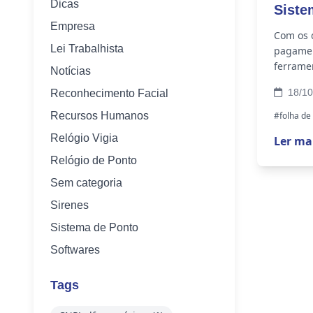
Dicas
Siste
Empresa
Gestã
Com os d
Lei Trabalhista
pagamen
ferramen
Notícias
união de
18/10
Reconhecimento Facial
Recursos Humanos
#folha d
Relógio Vigia
Ler ma
Relógio de Ponto
Sem categoria
Sirenes
Sistema de Ponto
Softwares
Tags