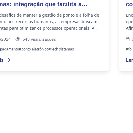
mas: integração que facilita a
co
o de Ponto e folha de pagamento
pa
esafios de manter a gestão de ponto e a folha de
Enc
to nos recursos humanos, as empresas buscam
ope
tas para otimizar os processos operacionais. A
Afi
 tecnologias é uma...
com
/2024
643 visualizações
0
e pagamento
#ponto eletrônico
#rech sistemas
#fo
is
Le