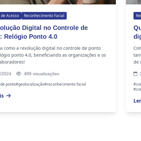
 de Acesso
Reconhecimento Facial
Re
olução Digital no Controle de
Qu
: Relógio Ponto 4.0
di
 como a revolução digital no controle de ponto
Com
elógio ponto 4.0, beneficiando as organizações e os
tan
laboradores!
de 
equ
/2024
489 visualizações
2
 de ponto
#geolocalização
#reconhecimento facial
#con
#con
is
Le