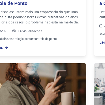
ole de Ponto
a 
coisas assustam mais um empresário do que uma
Ent
balhista pedindo horas extras retroativas de anos.
cul
ioria dos casos, o problema não está na má-fé da
2
 — está em falhas no...
/2026
14 visualizações
#con
abalhistas
#relógio ponto
#controle de ponto
Le
is