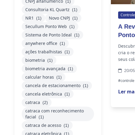
CNPJ alfanumérico
(1)
Consultoria KL Quartz
(1)
Controle
NR1
Novo CNPJ
(1)
(1)
A Rev
Secullum Ponto Web
(1)
Ponto
Sistema de Ponto Ideal
(1)
anywhere office
(1)
Descubra
ações trabalhistas
(1)
cria o r
seus co
biometria
(1)
biometria avançada
(1)
20/05
calcular horas
(1)
#controle
cancela de estacionamento
(1)
Ler ma
cancela eletrônica
(1)
catraca
(2)
catraca com reconhecimento
facial
(1)
catraca de acesso
(1)
catraca eletrônica
(1)