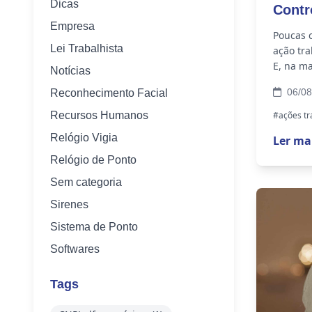
Dicas
Contr
Empresa
Poucas 
Lei Trabalhista
ação tra
E, na ma
Notícias
empresa
06/08
Reconhecimento Facial
Recursos Humanos
#ações tr
Relógio Vigia
Ler ma
Relógio de Ponto
Sem categoria
Sirenes
Sistema de Ponto
Softwares
Tags