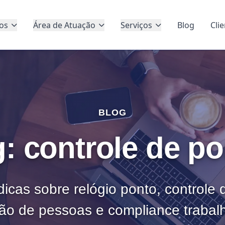
os
Área de Atuação
Serviços
Blog
Cli
BLOG
: controle de p
dicas sobre relógio ponto, controle
ão de pessoas e compliance trabalh