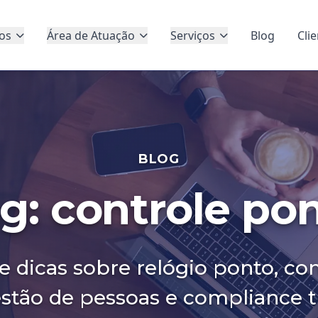
os
Área de Atuação
Serviços
Blog
Cli
BLOG
g: controle po
e dicas sobre relógio ponto, co
estão de pessoas e compliance tr