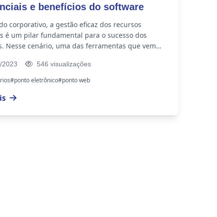
enciais e benefícios do software
 corporativo, a gestão eficaz dos recursos
 é um pilar fundamental para o sucesso dos
s. Nesse cenário, uma das ferramentas que vem
o destaque é a solução de Ponto Web,...
/2023
546 visualizações
rios
#ponto eletrônico
#ponto web
is