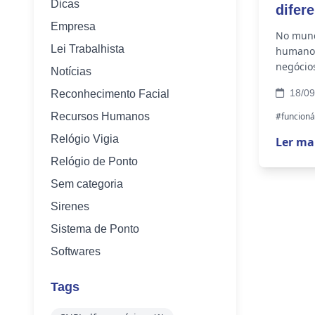
Dicas
difer
Empresa
No mundo
Lei Trabalhista
humanos
negócio
Notícias
ganhand
18/09
Reconhecimento Facial
Recursos Humanos
#funcioná
Relógio Vigia
Ler ma
Relógio de Ponto
Sem categoria
Sirenes
Sistema de Ponto
Softwares
Tags