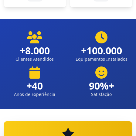
+8.000
+100.000
Clientes Atendidos
Equipamentos Instalados
+40
90%+
Anos de Experiência
Satisfação