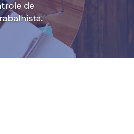
ntrole de
abalhista.