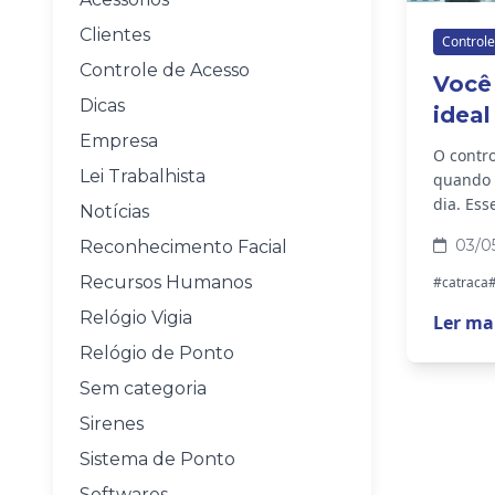
Clientes
Controle
Controle de Acesso
Você 
Dicas
ideal
Empresa
O contro
Lei Trabalhista
quando a
dia. Ess
Notícias
funções,
03/0
Reconhecimento Facial
Recursos Humanos
#catraca
#
Relógio Vigia
Ler ma
Relógio de Ponto
Sem categoria
Sirenes
Sistema de Ponto
Softwares