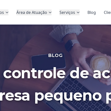
os
Área de Atuação
Serviços
Blog
Cli
BLOG
 controle de a
esa pequeno 