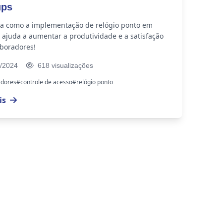
ups
a como a implementação de relógio ponto em
 ajuda a aumentar a produtividade e a satisfação
aboradores!
/2024
618 visualizações
adores
#controle de acesso
#relógio ponto
is