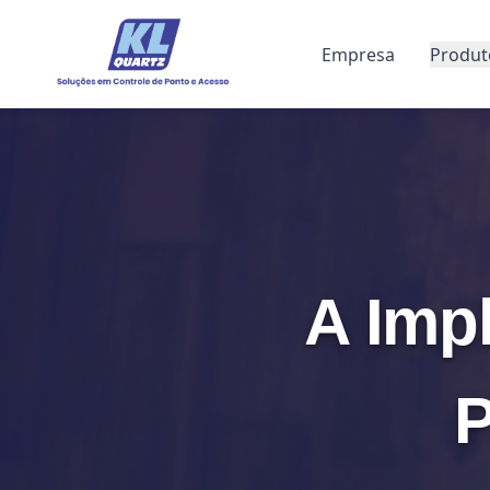
Empresa
Produt
A Imp
P