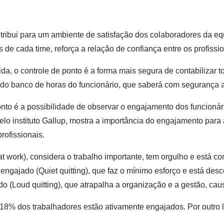
tribui para um ambiente de satisfação dos colaboradores da equ
e cada time, reforça a relação de confiança entre os profissi
a, o controle de ponto é a forma mais segura de contabilizar t
 do banco de horas do funcionário, que saberá com segurança 
onto é a possibilidade de observar o engajamento dos funcioná
pelo instituto Gallup, mostra a importância do engajamento par
profissionais.
at work), considera o trabalho importante, tem orgulho e está c
engajado (Quiet quitting), que faz o mínimo esforço e está de
do (Loud quitting), que atrapalha a organização e a gestão, ca
18% dos trabalhadores estão ativamente engajados. Por outro 