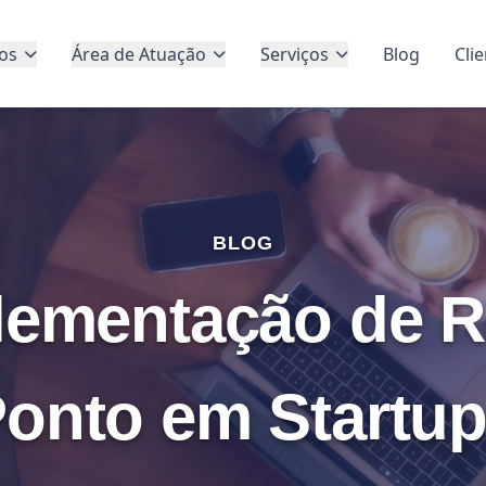
os
Área de Atuação
Serviços
Blog
Cli
BLOG
lementação de R
onto em Startu