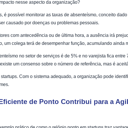
impacto nesse aspecto da organização?
, é possível monitorar as taxas de absenteísmo, conceito dado 
ser causado por doenças ou problemas pessoais.
stores com antecedência ou de última hora, a ausência irá prejud
lo, um colega terá de desempenhar função, acumulando ainda m
senteísmo no setor de serviços é de 5% e no varejista fica entre
o existe um consenso sobre o número de referência, mas é aceit
m startups. Com o sistema adequado, a organização pode identi
imes.
iciente de Ponto Contribui para a Agil
xemplo prático de como o relógio ponto em startups traz vantag