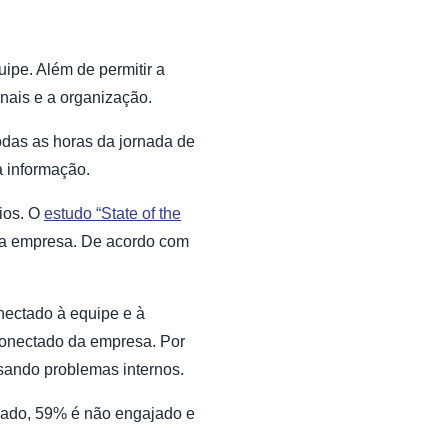
ipe. Além de permitir a
onais e a organização.
odas as horas da jornada de
a informação.
rios. O
estudo “State of the
a a empresa. De acordo com
onectado à equipe e à
sconectado da empresa. Por
usando problemas internos.
lado, 59% é não engajado e