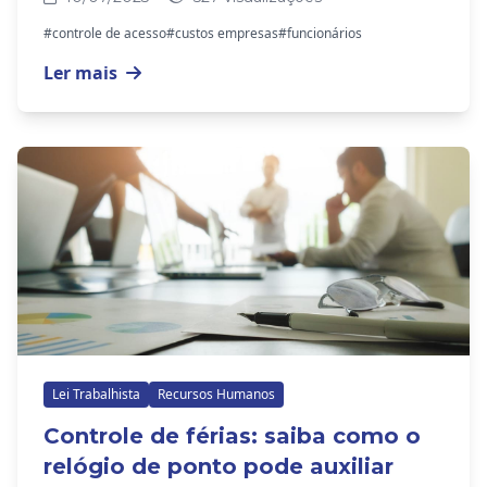
até a...
#controle de acesso
#custos empresas
#funcionários
Ler mais
Lei Trabalhista
Recursos Humanos
Controle de férias: saiba como o
relógio de ponto pode auxiliar