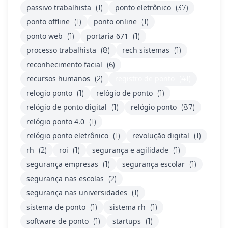
passivo trabalhista
ponto eletrônico
(1)
(37)
ponto offline
ponto online
(1)
(1)
ponto web
portaria 671
(1)
(1)
processo trabalhista
rech sistemas
(8)
(1)
reconhecimento facial
(6)
recursos humanos
registro de ponto
(2)
(41)
relogio ponto
relógio de ponto
(1)
(1)
relógio de ponto digital
relógio ponto
(1)
(87)
relógio ponto 4.0
(1)
relógio ponto eletrônico
revolução digital
(1)
(1)
rh
roi
segurança e agilidade
(2)
(1)
(1)
segurança empresas
segurança escolar
(1)
(1)
segurança nas escolas
(2)
segurança nas universidades
(1)
sistema de ponto
sistema rh
(1)
(1)
software de ponto
startups
(1)
(1)