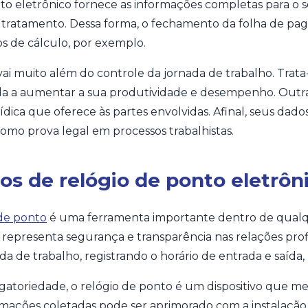
nto eletrônico fornece as informações completas para o
 tratamento. Dessa forma, o fechamento da folha de p
os de cálculo, por exemplo.
 vai muito além do controle da jornada de trabalho. Tra
da a aumentar a sua produtividade e desempenho. Out
rídica que oferece às partes envolvidas. Afinal, seus dado
como prova legal em processos trabalhistas.
os de relógio de ponto eletrôn
 de ponto
é uma ferramenta importante dentro de qualq
a, representa segurança e transparência nas relações profi
 de trabalho, registrando o horário de entrada e saída, ho
gatoriedade, o relógio de ponto é um dispositivo que mel
ações coletadas pode ser aprimorado com a instalação