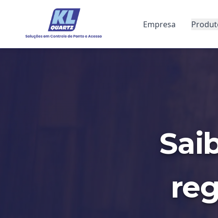
Empresa
Produt
Sai
reg