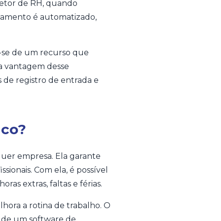
 setor de RH, quando
agamento é automatizado,
ta-se de um recurso que
ra vantagem desse
s de registro de entrada e
ico?
uer empresa. Ela garante
ssionais. Com ela, é possível
ras extras, faltas e férias.
hora a rotina de trabalho. O
 de um software de