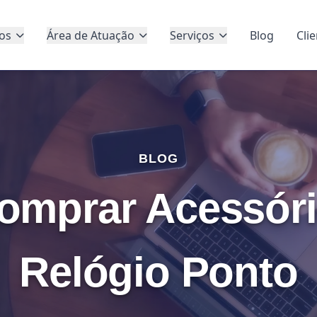
os
Área de Atuação
Serviços
Blog
Cli
BLOG
omprar Acessóri
Relógio Ponto