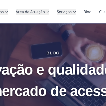
os
Área de Atuação
Serviços
Blog
Cli
BLOG
vação e qualidad
ercado de aces