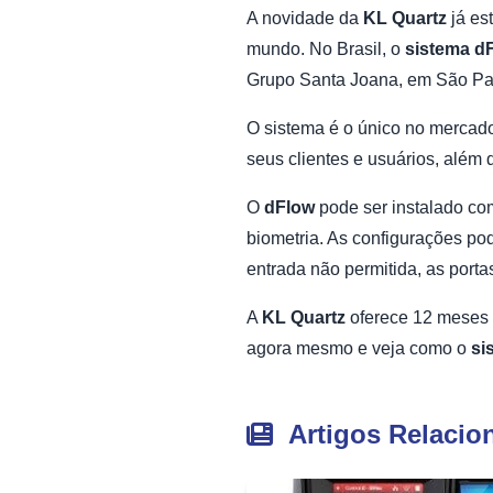
A novidade da
KL Quartz
já es
mundo. No Brasil, o
sistema d
Grupo Santa Joana, em São Paul
O sistema é o único no mercad
seus clientes e usuários, além
O
dFlow
pode ser instalado com
biometria. As configurações pod
entrada não permitida, as port
A
KL Quartz
oferece 12 meses 
agora mesmo e veja como o
si
Artigos Relacio