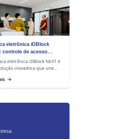
ca eletrônica iDBlock
 controle de acesso
no e eficiente
aca eletrônica iDBlock NEXT é
olução inovadora que une
ogia avançada, design
ais
no e alto desempenho para o
le de acesso....
presa.