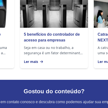
e
5 benefícios do controlador de
Catra
acesso para empresas
NEXT:
moder
 uma
Seja em casa ou no trabalho, a
A catr
 a
segurança é um fator determinante
uma s
para a tranquilidade das pessoas.
tecnol
Ler mais
Ler m
s
Aliás, esse é um assunto sempre
moder
presente nas rodas...
contro
Gostou do conteúdo?
 em contato conosco e descubra como podemos ajudar sua em