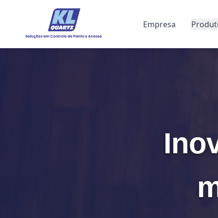
Empresa
Produt
Ino
m