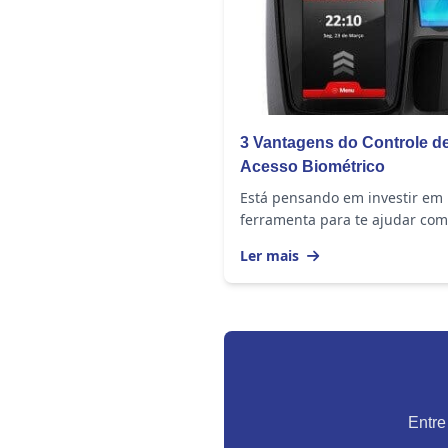
3 Vantagens do Controle d
Acesso Biométrico
Está pensando em investir em
ferramenta para te ajudar com
segurança e o controle sobre
Ler mais
entrada e saída de pessoas no
espaços físicos da sua...
Entre