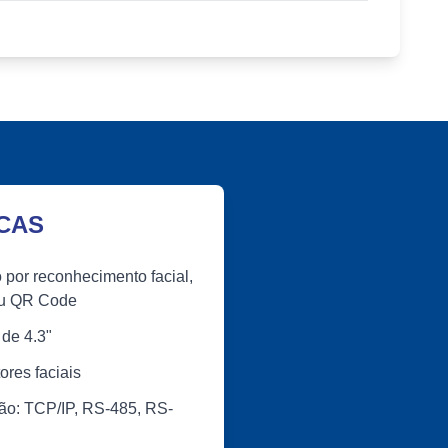
CAS
 por reconhecimento facial,
ou QR Code
de 4.3"
ores faciais
o: TCP/IP, RS-485, RS-