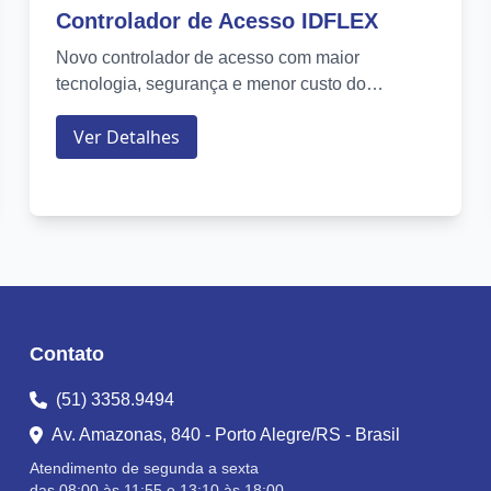
Controlador de Acesso IDFLEX
Novo controlador de acesso com maior
tecnologia, segurança e menor custo do
mercado....
Ver Detalhes
Contato
(51) 3358.9494
Av. Amazonas, 840 - Porto Alegre/RS - Brasil
Atendimento de segunda a sexta
das 08:00 às 11:55 e 13:10 às 18:00