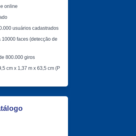
e online
ado
0.000 usuários cadastrados
 10000 faces (detecção de
de 800.000 giros
,5 cm x 1,37 m x 63,5 cm (P
tálogo