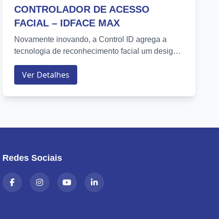
CONTROLADOR DE ACESSO
FACIAL – IDFACE MAX
Novamente inovando, a Control ID agrega a
tecnologia de reconhecimento facial um design
mais sofisticado e ainda mais moderno. O novo
Ver Detalhes
IDFACE MAX é um controlador multifuncional
que pode ser utilizado...
Redes Sociais