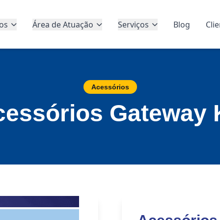
os
Área de Atuação
Serviços
Blog
Cli
Acessórios
cessórios Gateway 