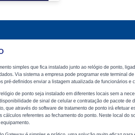
O
to simples que fica instalado junto ao relógio de ponto, liga
dados. Via sistema a empresa pode programar este terminal d
pré-definidos enviar a listagem atualizada de funcionários e co
relógio de ponto seja instalado em diferentes locais sem a ne
disponibilidade de sinal de celular e contratação de pacote de
to, que através do software de tratamento de ponto irá efetuar e
 os cálculos referentes ao fechamento do ponto. Neste local do 
o equipamento.
lo Gateway é simples e prático, uma solução muito eficaz par