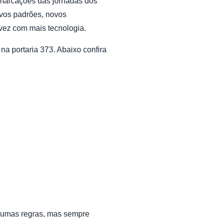
s marcações das jornadas dos
ovos padrões, novos
vez com mais tecnologia.
a portaria 373. Abaixo confira
lgumas regras, mas sempre