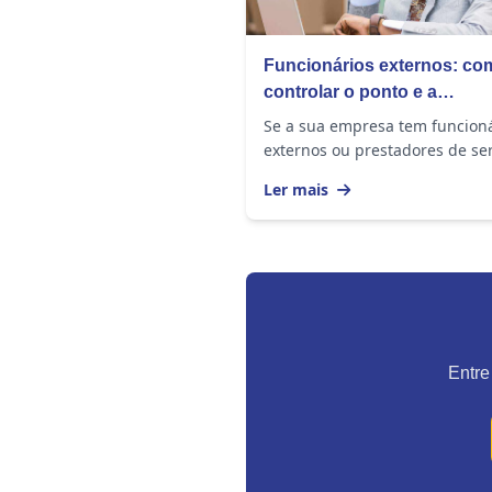
Funcionários externos: co
controlar o ponto e a
produtividade?
Se a sua empresa tem funcion
externos ou prestadores de se
home office, certamente você j
Ler mais
perguntou se eles realmente e
cumprindo a...
Entre