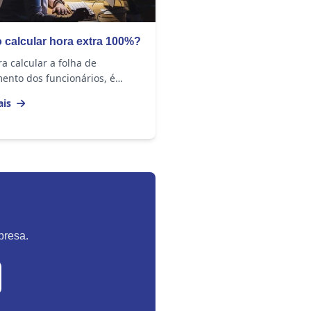
calcular hora extra 100%?
a calcular a folha de
ento dos funcionários, é
ário fazer o cálculo das horas
ais
hadas e, caso o trabalhador
feito horas...
presa.