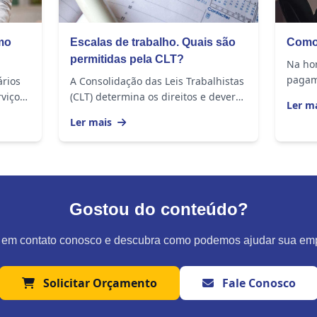
mo
Escalas de trabalho. Quais são
Como 
permitidas pela CLT?
Na hor
pagam
ários
A Consolidação das Leis Trabalhistas
necess
rviço
(CLT) determina os direitos e deveres
Ler m
trabal
á se
de empregados e empregadores.
Ler mais
tenha 
stão
Dentre os pontos especificados,
estão as...
Gostou do conteúdo?
 em contato conosco e descubra como podemos ajudar sua em
Solicitar Orçamento
Fale Conosco