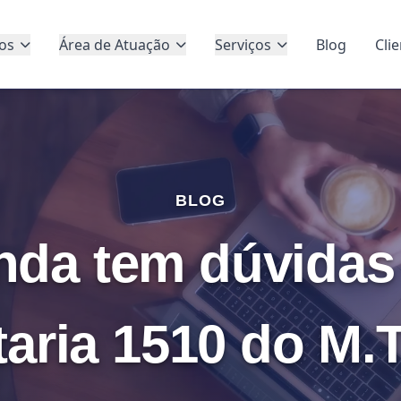
os
Área de Atuação
Serviços
Blog
Cli
BLOG
nda tem dúvidas
taria 1510 do M.T