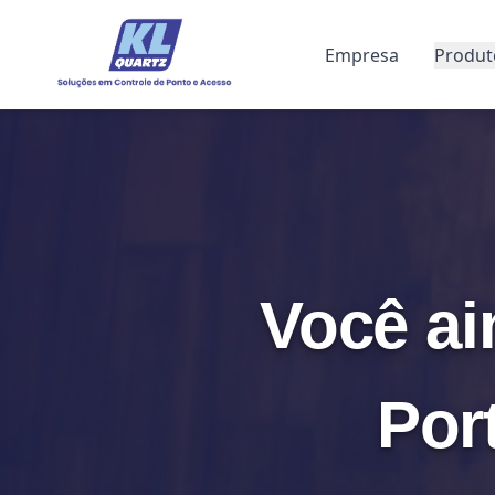
Empresa
Produt
Você ai
Por