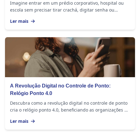
empresas
Imagine entrar em um prédio corporativo, hospital ou
escola sem precisar tirar crachá, digitar senha ou
apresentar um documento. Em vez disso, você...
Ler mais
A Revolução Digital no Controle de Ponto:
Relógio Ponto 4.0
Descubra como a revolução digital no controle de ponto
cria o relógio ponto 4.0, beneficiando as organizações e
os seus colaboradores!
Ler mais