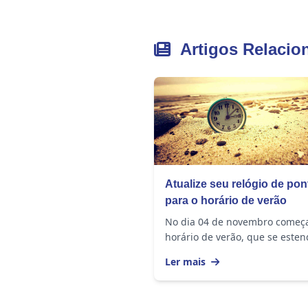
Artigos Relacio
Atualize seu relógio de pon
para o horário de verão
No dia 04 de novembro começ
horário de verão, que se esten
16 de fevereiro de 2019. O reló
Ler mais
deve ser adiantado em 1 hora 
seguintes...