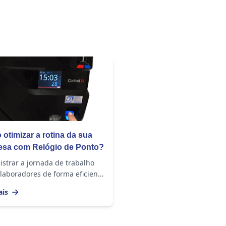
otimizar a rotina da sua
esa com Relógio de Ponto?
strar a jornada de trabalho
laboradores de forma eficiente
muita atenção do RH. E isso é
ais
tante em empresas de todos
es,...