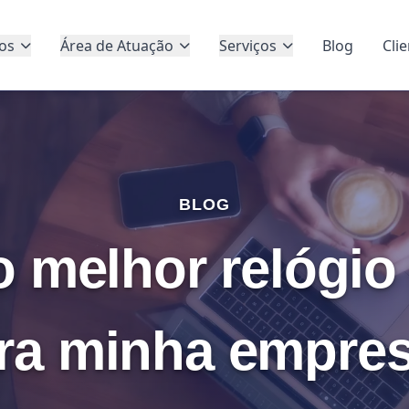
os
Área de Atuação
Serviços
Blog
Cli
BLOG
o melhor relógio
ra minha empre