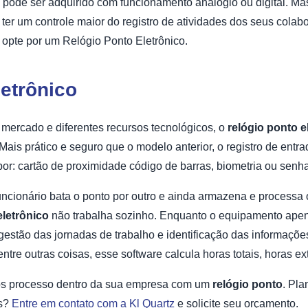
pode ser adquirido com funcionamento analógio ou digital. 
er um controle maior do registro de atividades dos seus colabo
 opte por um Relógio Ponto Eletrônico.
etrônico
mercado e diferentes recursos tecnológicos, o
relógio ponto e
 Mais prático e seguro que o modelo anterior, o registro de ent
or: cartão de proximidade código de barras, biometria ou senha
ncionário bata o ponto por outro e ainda armazena e processa
eletrônico
não trabalha sozinho. Enquanto o equipamento apena
a gestão das jornadas de trabalho e identificação das informaç
entre outras coisas, esse software calcula horas totais, horas extr
 os processo dentro da sua empresa com um
relógio ponto
. Pla
es?
Entre em contato com a Kl Quartz
e solicite seu orçamento.