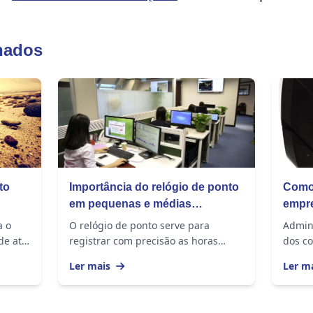
nados
to
Importância do relógio de ponto
Como 
em pequenas e médias
empr
empresas
a o
O relógio de ponto serve para
Admini
de até
registrar com precisão as horas
dos co
gio
trabalhadas dos funcionários de
exige 
Ler mais
Ler m
nos
empresas de todos os tamanhos. O
impor
equipamento...
os port