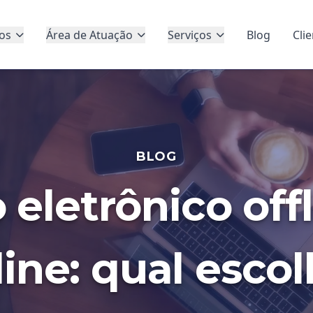
os
Área de Atuação
Serviços
Blog
Cli
BLOG
 eletrônico offl
line: qual escol