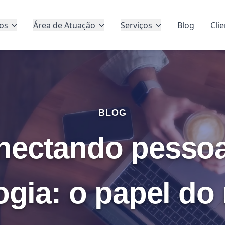
os
Área de Atuação
Serviços
Blog
Cli
BLOG
nectando pessoa
ogia: o papel do 