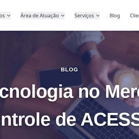
os
Área de Atuação
Serviços
Blog
Cli
BLOG
cnologia no Me
ntrole de ACES