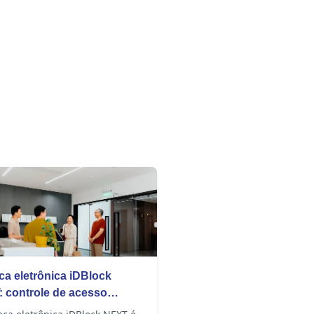
ca eletrônica iDBlock
 controle de acesso
no e eficiente