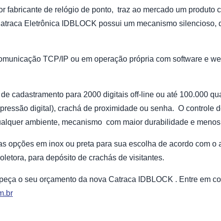
or fabricante de relógio de ponto, traz ao mercado um produto 
 Catraca Eletrônica IDBLOCK possui um mecanismo silencioso, 
omunicação TCP/IP ou em operação própria com software e w
e cadastramento para 2000 digitais off-line ou até 100.000 qu
pressão digital), crachá de proximidade ou senha. O controle d
qualquer ambiente, mecanismo com maior durabilidade e menos 
s opções em inox ou preta para sua escolha de acordo com o a
letora, para depósito de crachás de visitantes.
 peça o seu orçamento da nova Catraca IDBLOCK . Entre em con
m.br