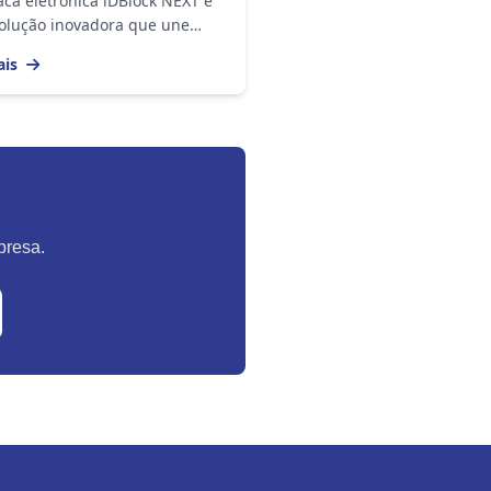
aca eletrônica iDBlock NEXT é
olução inovadora que une
ogia avançada, design
ais
no e alto desempenho para o
le de acesso....
presa.