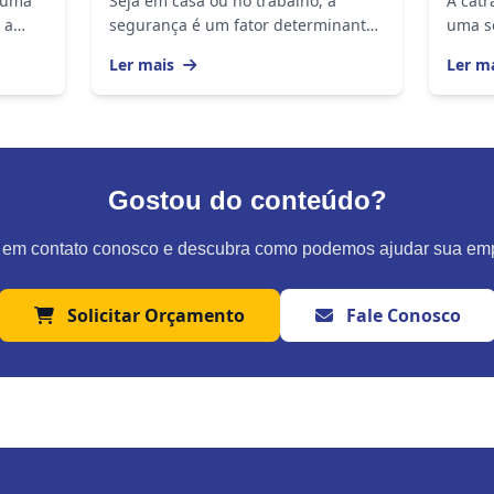
 uma
Seja em casa ou no trabalho, a
A catr
 a
segurança é um fator determinante
uma s
para a tranquilidade das pessoas.
tecnol
Ler mais
Ler m
s
Aliás, esse é um assunto sempre
moder
presente nas rodas...
contro
Gostou do conteúdo?
 em contato conosco e descubra como podemos ajudar sua em
Solicitar Orçamento
Fale Conosco