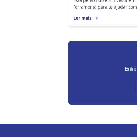
Está pensando em investir em
ferramenta para te ajudar com
segurança e o controle sobre
Ler mais
entrada e saída de pessoas no
espaços físicos da sua...
Entre