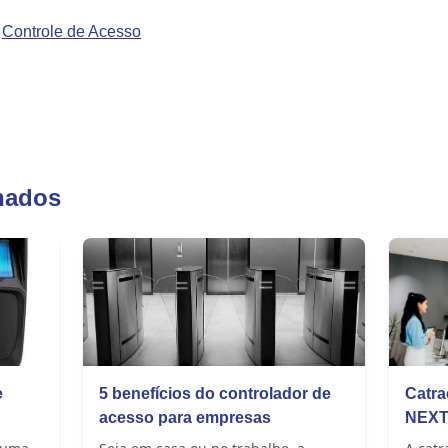
a
Controle de Acesso
nados
e
5 benefícios do controlador de
Catra
acesso para empresas
NEXT:
moder