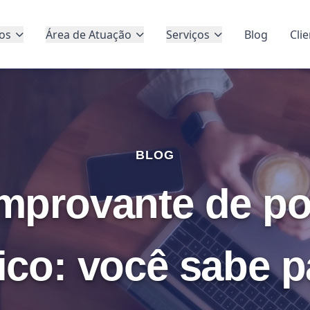
os
Área de Atuação
Serviços
Blog
Cli
BLOG
mprovante de po
ico: você sabe 