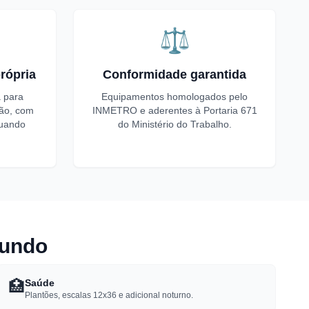
⚖️
rópria
Conformidade garantida
a para
Equipamentos homologados pelo
ião, com
INMETRO e aderentes à Portaria 671
quando
do Ministério do Trabalho.
Fundo
🏥
Saúde
Plantões, escalas 12x36 e adicional noturno.