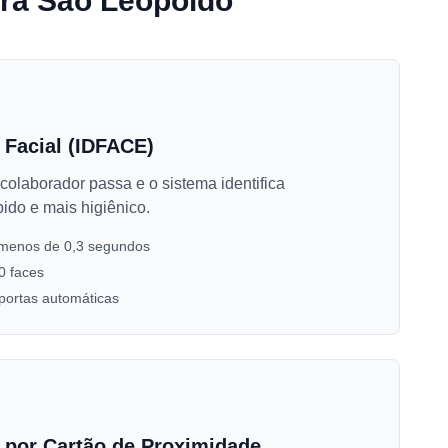
ara São Leopoldo
 Facial (IDFACE)
colaborador passa e o sistema identifica
ido e mais higiênico.
 menos de 0,3 segundos
0 faces
portas automáticas
 por Cartão de Proximidade