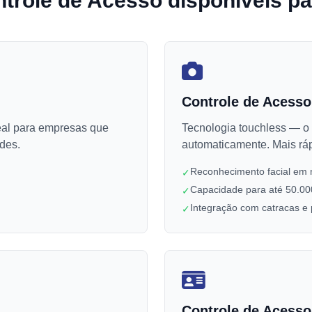
trole de Acesso disponíveis p
Controle de Acesso
deal para empresas que
Tecnologia touchless — o 
des.
automaticamente. Mais ráp
Reconhecimento facial em
✓
Capacidade para até 50.00
✓
Integração com catracas e 
✓
Controle de Acesso