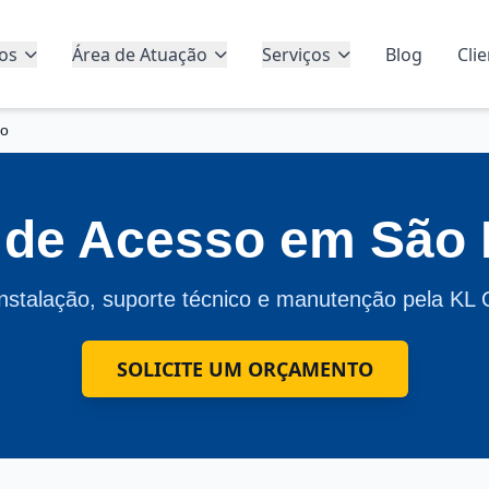
os
Área de Atuação
Serviços
Blog
Cli
do
 de Acesso em São
nstalação, suporte técnico e manutenção pela KL
SOLICITE UM ORÇAMENTO