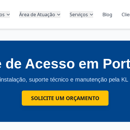
os
Área de Atuação
Serviços
Blog
Cli
e de Acesso em Port
nstalação, suporte técnico e manutenção pela KL
SOLICITE UM ORÇAMENTO