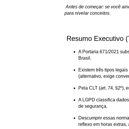
 Antes de começar: se você ai
para nivelar conceitos.
 Resumo Executivo 
A Portaria 671/2021 subs
Brasil.
Existem três tipos lega
(alternativo, exige conv
Pela CLT (art. 74, §2º),
A LGPD classifica dados 
de segurança.
Descumprir essas normas
reflexo em horas extras, 