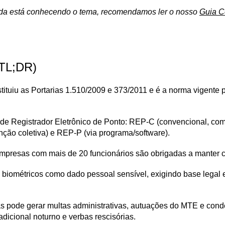
nda está conhecendo o tema, recomendamos ler o nosso 
Guia C
(TL;DR)
tituiu as Portarias 1.510/2009 e 373/2011 e é a norma vigente p
is de Registrador Eletrônico de Ponto: REP-C (convencional, c
enção coletiva) e REP-P (via programa/software).
 empresas com mais de 20 funcionários são obrigadas a manter c
biométricos como dado pessoal sensível, exigindo base legal e
 pode gerar multas administrativas, autuações do MTE e conde
adicional noturno e verbas rescisórias.