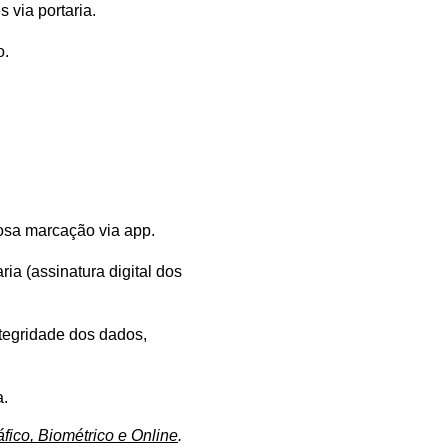
 via portaria.
o.
osa marcação via app.
a (assinatura digital dos 
tegridade dos dados, 
a.
áfico, Biométrico e Online
.