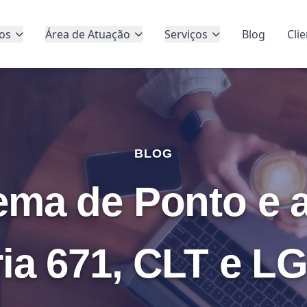
os
Área de Atuação
Serviços
Blog
Cli
BLOG
ema de Ponto e a
ria 671, CLT e L